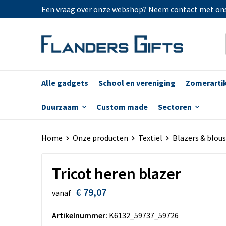
Een vraag over onze webshop? Neem contact met on
Alle gadgets
School en vereniging
Zomerarti
Duurzaam
Custom made
Sectoren
Home
Onze producten
Textiel
Blazers & blou
Tricot heren blazer
€ 79,07
vanaf
Artikelnummer:
K6132_59737_59726