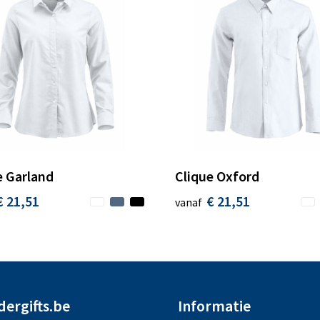
e Garland
Clique Oxford
€ 21,51
€ 21,51
vanaf
dergifts.be
Informatie