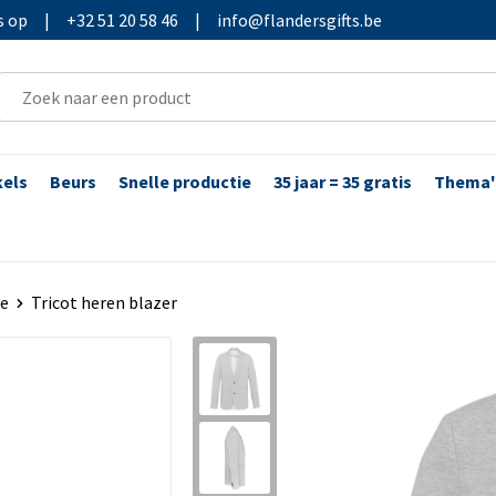
s op
|
+32 51 20 58 46
|
info@flandersgifts.be
kels
Beurs
Snelle productie
35 jaar = 35 gratis
Thema'
se
Tricot heren blazer